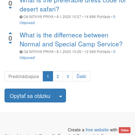
0
desert safari?
Od
NITHYA PRIYA
•
8.1.2020 10:27
•
14 896
Pohľads
•
0
Odpoveď
What is the differnece between
0
Normal and Special Camp Service?
Od
NITHYA PRIYA
•
8.1.2020 10:26
•
12 569
Pohľads
•
0
Odpoveď
Predchádzajúce
1
2
3
Ďalší
Zvoliť príspevok
Opýtať sa otázku
Create a
free website
with
Odoo