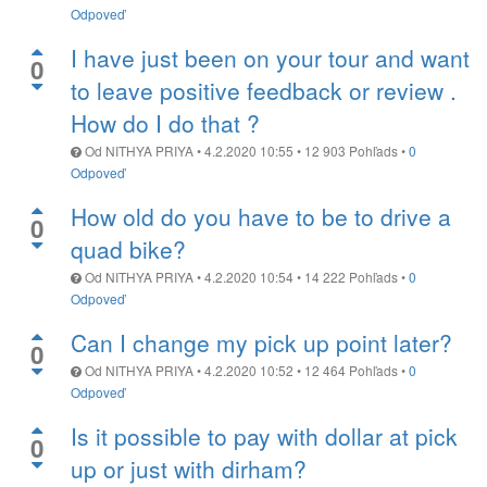
Odpoveď
I have just been on your tour and want
0
to leave positive feedback or review .
How do I do that ?
Od
NITHYA PRIYA
•
4.2.2020 10:55
•
12 903
Pohľads
•
0
Odpoveď
How old do you have to be to drive a
0
quad bike?
Od
NITHYA PRIYA
•
4.2.2020 10:54
•
14 222
Pohľads
•
0
Odpoveď
Can I change my pick up point later?
0
Od
NITHYA PRIYA
•
4.2.2020 10:52
•
12 464
Pohľads
•
0
Odpoveď
Is it possible to pay with dollar at pick
0
up or just with dirham?