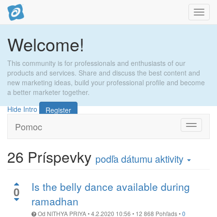
Toggl
navig
Welcome!
This community is for professionals and enthusiasts of our
products and services. Share and discuss the best content and
new marketing ideas, build your professional profile and become
a better marketer together.
Hide Intro
Register
Pomoc
Prepnúť
navigáci
26
Príspevky
podľa dátumu aktivity
Is the belly dance available during
0
ramadhan
Od
NITHYA PRIYA
•
4.2.2020 10:56
•
12 868
Pohľads
•
0