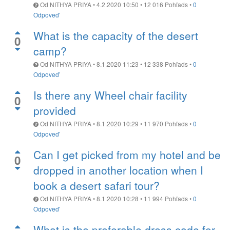
Od
NITHYA PRIYA
•
4.2.2020 10:50
•
12 016
Pohľads
•
0
Odpoveď
What is the capacity of the desert
0
camp?
Od
NITHYA PRIYA
•
8.1.2020 11:23
•
12 338
Pohľads
•
0
Odpoveď
Is there any Wheel chair facility
0
provided
Od
NITHYA PRIYA
•
8.1.2020 10:29
•
11 970
Pohľads
•
0
Odpoveď
Can I get picked from my hotel and be
0
dropped in another location when I
book a desert safari tour?
Od
NITHYA PRIYA
•
8.1.2020 10:28
•
11 994
Pohľads
•
0
Odpoveď
What is the preferable dress code for