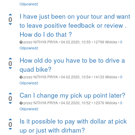
Odpowiedź
I have just been on your tour and want
0
to leave positive feedback or review .
How do I do that ?
przez
NITHYA PRIYA
•
04.02.2020, 10:55
•
12799
Widoks
•
0
Odpowiedź
How old do you have to be to drive a
0
quad bike?
przez
NITHYA PRIYA
•
04.02.2020, 10:54
•
14133
Widoks
•
0
Odpowiedź
Can I change my pick up point later?
0
przez
NITHYA PRIYA
•
04.02.2020, 10:52
•
12376
Widoks
•
0
Odpowiedź
Is it possible to pay with dollar at pick
0
up or just with dirham?