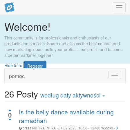
Toggl
navig
Welcome!
This community is for professionals and enthusiasts of our
products and services. Share and discuss the best content and
new marketing ideas, build your professional profile and become
a better marketer together.
Hide Intro
Register
pomoc
Toggle
navigati
26
Posty
według daty aktywności
Is the belly dance available during
0
ramadhan
przez
NITHYA PRIYA
•
04.02.2020, 10:56
•
12780
Widoks
•
0