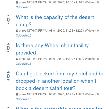
przez
NITHYA PRIYA
•
04.02.2020, 10:50
•
11917
Widoks
•
0
Odpowiedź
What is the capacity of the desert
0
camp?
przez
NITHYA PRIYA
•
08.01.2020, 11:23
•
12251
Widoks
•
0
Odpowiedź
Is there any Wheel chair facility
0
provided
przez
NITHYA PRIYA
•
08.01.2020, 10:29
•
11890
Widoks
•
0
Odpowiedź
Can I get picked from my hotel and be
0
dropped in another location when I
book a desert safari tour?
przez
NITHYA PRIYA
•
08.01.2020, 10:28
•
11883
Widoks
•
0
Odpowiedź
What is the preferable dress code for