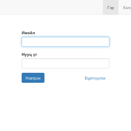
Гэр
Хэл
Имэйл
Нууц үг
Нэвтрэх
Бүртгүүлэх