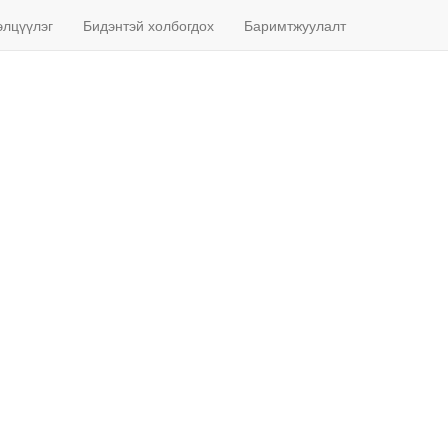
элцүүлэг
Бидэнтэй холбогдох
Баримтжуулалт