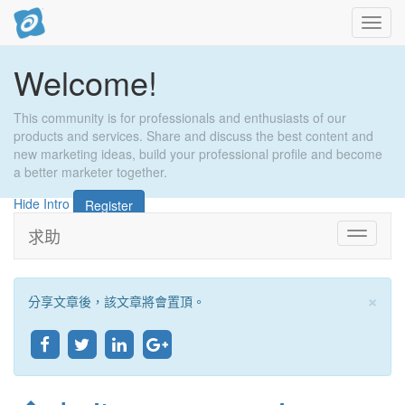
切
換
導
Welcome!
引
說
明
This community is for professionals and enthusiasts of our
products and services. Share and discuss the best content and
new marketing ideas, build your professional profile and become
a better marketer together.
Hide Intro
Register
求助
Toggle
navigati
×
分享文章後，該文章將會置頂。
關
閉