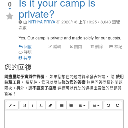
Is it your camp is
0
private?
由
NITHYA PRIYA
在
2020/1/8 上午10:25
•
8,043
瀏覽
次數
Yes, Our camp is private and made solely for our guests.
回覆
編輯
關閉
刪除
標記
評語
共享
您的回復
請盡量給予實質性答覆。
如果您想在問題或答案發表評論， 請
使用
註釋工具。
請記住，您可以隨時
修改您的答案
無需回答同樣的問題
兩次。另外，請
不要忘了投票
這樣可以有助於選擇出最佳的問題與
答案！