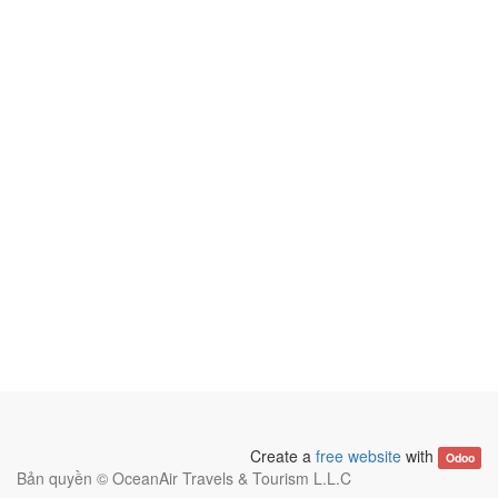
Create a
free website
with
Odoo
Bản quyền ©
OceanAir Travels & Tourism L.L.C