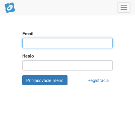
Toggl
navig
Email
Heslo
Prihlasovacie meno
Registrácia