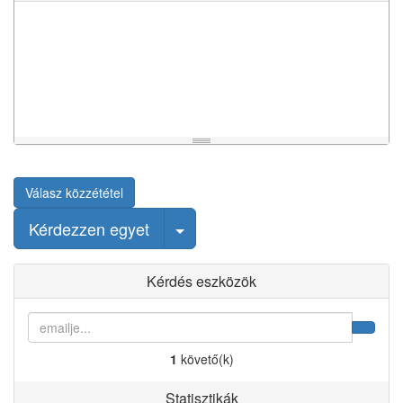
Válasz közzététel
Válasszon ki bejegyzést
Kérdezzen egyet
Kérdés eszközök
1
követő(k)
Statisztikák