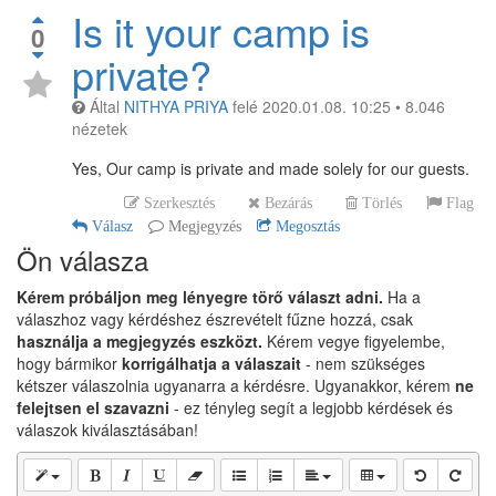
Is it your camp is
0
private?
Által
NITHYA PRIYA
felé
2020.01.08. 10:25
•
8.046
nézetek
Yes, Our camp is private and made solely for our guests.
Szerkesztés
Bezárás
Törlés
Flag
Válasz
Megjegyzés
Megosztás
Ön válasza
Kérem próbáljon meg lényegre törő választ adni.
Ha a
válaszhoz vagy kérdéshez észrevételt fűzne hozzá, csak
használja a megjegyzés eszközt.
Kérem vegye figyelembe,
hogy bármikor
korrigálhatja a válaszait
- nem szükséges
kétszer válaszolnia ugyanarra a kérdésre. Ugyanakkor, kérem
ne
felejtsen el szavazni
- ez tényleg segít a legjobb kérdések és
válaszok kiválasztásában!