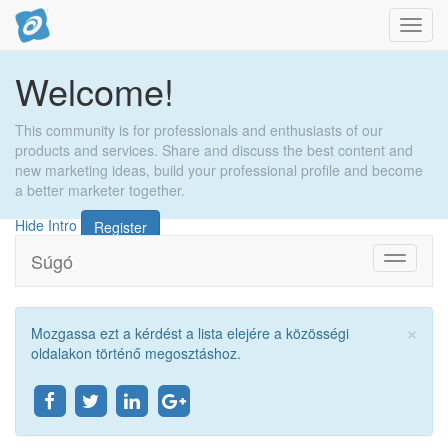
Toggl
navig
Welcome!
This community is for professionals and enthusiasts of our
products and services. Share and discuss the best content and
new marketing ideas, build your professional profile and become
a better marketer together.
Hide Intro
Register
Súgó
Navigác
átkapcs
×
Mozgassa ezt a kérdést a lista elejére a közösségi
Bez
oldalakon történő megosztáshoz.